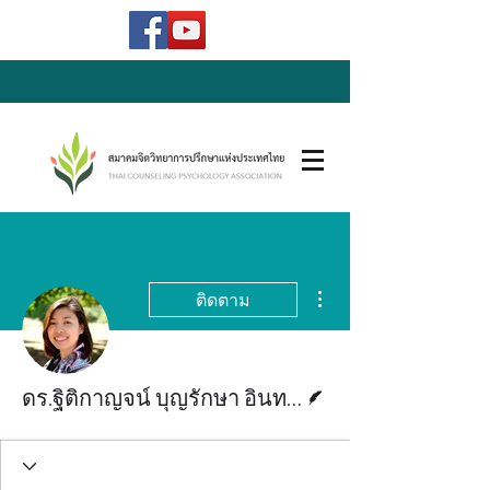
ขั้นตอนดำเนินการอื่นๆ
ติดตาม
นักเขียน
ดร.ฐิติกาญจน์ บุญรักษา อินทาปัจ